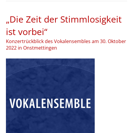
„Die Zeit der Stimmlosigkeit
ist vorbei“
Konzertrückblick des Vokalensembles am 30. Oktober
2022 in Onstmettingen