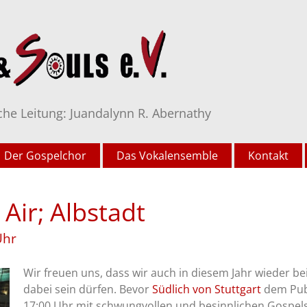
che Leitung: Juandalynn R. Abernathy
Der Gospelchor
Das Vokalensemble
Kontakt
Air; Albstadt
Uhr
Wir freuen uns, dass wir auch in diesem Jahr wieder b
dabei sein dürfen. Bevor
Südlich von Stuttgart
dem Publ
17:00 Uhr mit schwungvollen und besinnlichen Gospel