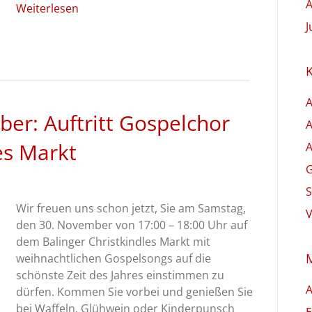
A
Weiterlesen
J
A
er: Auftritt Gospelchor
A
es Markt
A
G
S
Wir freuen uns schon jetzt, Sie am Samstag,
V
den 30. November von 17:00 – 18:00 Uhr auf
dem Balinger Christkindles Markt mit
weihnachtlichen Gospelsongs auf die
schönste Zeit des Jahres einstimmen zu
dürfen. Kommen Sie vorbei und genießen Sie
bei Waffeln, Glühwein oder Kinderpunsch
E