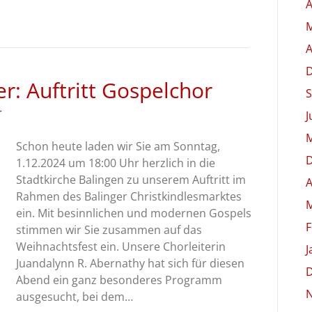
A
M
A
r: Auftritt Gospelchor
S
r
J
M
Schon heute laden wir Sie am Sonntag,
1.12.2024 um 18:00 Uhr herzlich in die
Stadtkirche Balingen zu unserem Auftritt im
A
Rahmen des Balinger Christkindlesmarktes
M
ein. Mit besinnlichen und modernen Gospels
F
stimmen wir Sie zusammen auf das
Weihnachtsfest ein. Unsere Chorleiterin
J
Juandalynn R. Abernathy hat sich für diesen
Abend ein ganz besonderes Programm
ausgesucht, bei dem…