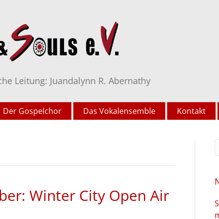
che Leitung: Juandalynn R. Abernathy
Der Gospelchor
Das Vokalensemble
Kontakt
er: Winter City Open Air
S
m