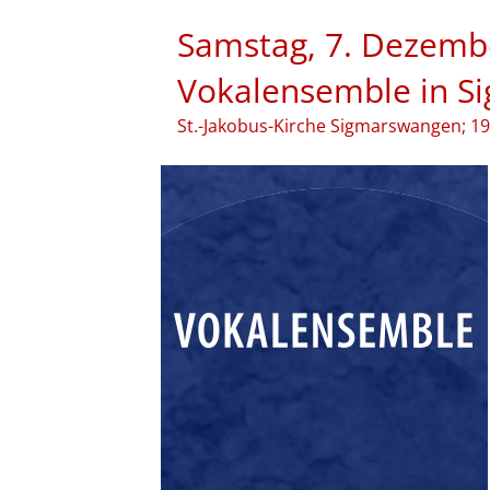
Samstag, 7. Dezemb
Vokalensemble in S
St.-Jakobus-Kirche Sigmarswangen; 19