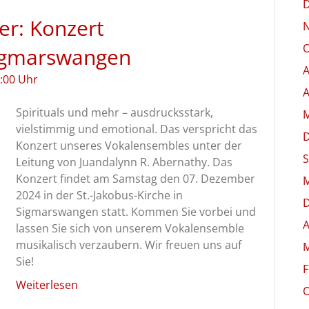
er: Konzert
O
igmarswangen
A
:00 Uhr
A
Spirituals und mehr – ausdrucksstark,
M
vielstimmig und emotional. Das verspricht das
Konzert unseres Vokalensembles unter der
S
Leitung von Juandalynn R. Abernathy. Das
Konzert findet am Samstag den 07. Dezember
M
2024 in der St.-Jakobus-Kirche in
Sigmarswangen statt. Kommen Sie vorbei und
A
lassen Sie sich von unserem Vokalensemble
musikalisch verzaubern. Wir freuen uns auf
M
Sie!
F
Weiterlesen
O