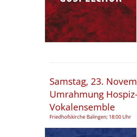
Samstag, 23. Novem
Umrahmung Hospiz-G
Vokalensemble
Friedhofskirche Balingen; 18:00 Uhr