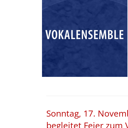
Sonntag, 17. Novem
begleitet Feier zum 