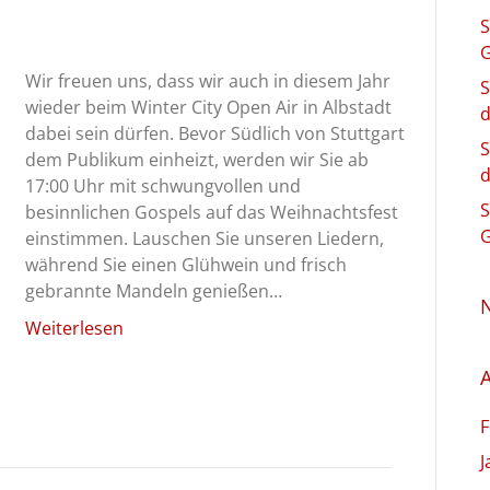
S
G
Wir freuen uns, dass wir auch in diesem Jahr
S
wieder beim Winter City Open Air in Albstadt
d
dabei sein dürfen. Bevor Südlich von Stuttgart
S
dem Publikum einheizt, werden wir Sie ab
d
17:00 Uhr mit schwungvollen und
S
besinnlichen Gospels auf das Weihnachtsfest
G
einstimmen. Lauschen Sie unseren Liedern,
während Sie einen Glühwein und frisch
gebrannte Mandeln genießen…
Weiterlesen
A
F
J