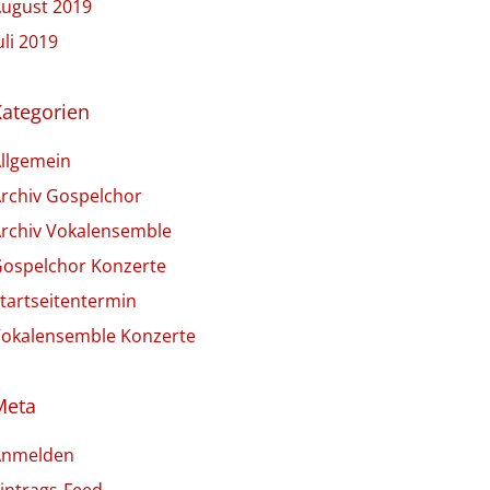
ugust 2019
uli 2019
Kategorien
llgemein
rchiv Gospelchor
rchiv Vokalensemble
ospelchor Konzerte
tartseitentermin
okalensemble Konzerte
Meta
Anmelden
intrags-Feed