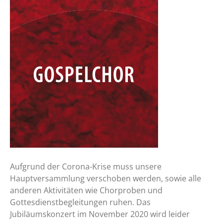
Aufgrund der Corona-Krise muss unsere
Hauptversammlung verschoben werden, sowie alle
anderen Aktivitäten wie Chorproben und
Gottesdienstbegleitungen ruhen. Das
Jubiläumskonzert im November 2020 wird leider