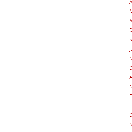
A
M
A
S
J
M
A
M
F
J