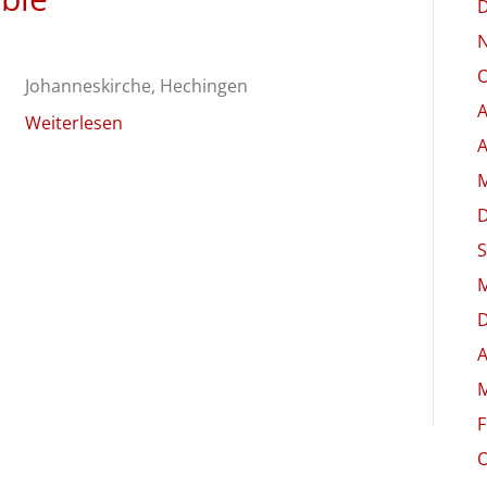
O
Johanneskirche, Hechingen
A
Weiterlesen
A
M
S
M
A
M
F
O