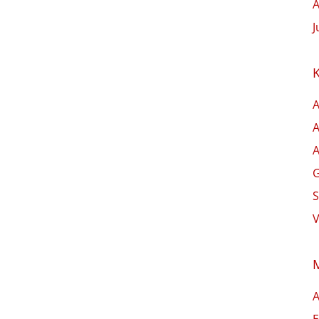
A
J
A
A
A
G
S
V
E