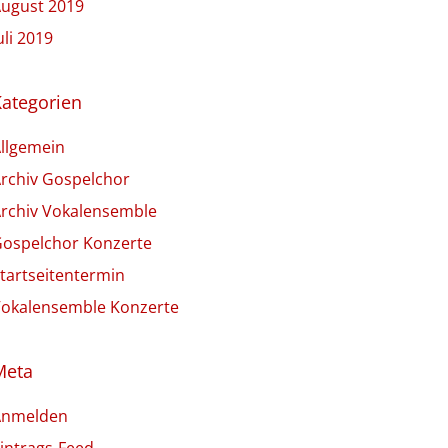
ugust 2019
uli 2019
Kategorien
llgemein
rchiv Gospelchor
rchiv Vokalensemble
ospelchor Konzerte
tartseitentermin
okalensemble Konzerte
Meta
Anmelden
intrags-Feed