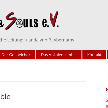
che Leitung: Juandalynn R. Abernathy
Der Gospelchor
Das Vokalensemble
Kontakt
ble
S
m