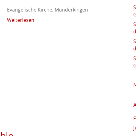
S
Evangelische Kirche, Munderkingen
G
Weiterlesen
S
d
S
d
S
G
A
F
J
ble