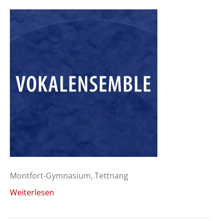
Montfort-Gymnasium, Tettnang
Weiterlesen