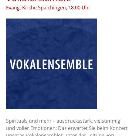
Evang. Kirche Spaichingen, 18:00 Uhr
Spirituals und mehr – ausdrucksstark, vielstimmig
und voller Emotionen: Das erwartet Sie beim Konzert
unseres Vokalensembles unter der Leitung von