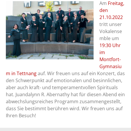
Am
Freitag,
den
21.10.2022
tritt unser
Vokalense
mble um
19:30 Uhr
im
Montfort-
Gymnasiu
m in Tettnang
auf. Wir freuen uns auf ein Konzert, das
den Schwerpunkt auf emotionalen und besinnlichen,
aber auch kraft- und temperamentvollen Spirituals
hat. Juandalynn R. Abernathy hat für diesen Abend ein
abwechslungsreiches Programm zusammengestellt,
dass Sie bestimmt berühren wird. Wir freuen uns auf
Ihren Besuch!