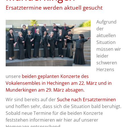
Ersatztermine werden aktuell gesucht
Aufgrund
der
aktuellen
Situation
müssen wir
leider
schweren
Herzens
unsere
beiden geplanten Konzerte des
Vokalensembles in Hechingen am 22. März und in
Munderkingen am 29. März absagen.
Wir sind bereits auf der
Suche nach Ersatzterminen
und hoffen sehr, dass sich die Situation bald beruhigt.
Sobald neue Termine für die beiden Konzerte
feststehen informieren wir hier auf unserer
Homepage entsprechend.