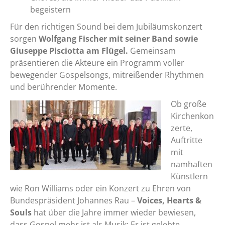
begeistern
Für den richtigen Sound bei dem Jubiläumskonzert
sorgen
Wolfgang Fischer mit seiner Band sowie
Giuseppe Pisciotta am Flügel.
Gemeinsam
präsentieren die Akteure ein Programm voller
bewegender Gospelsongs, mitreißender Rhythmen
und berührender Momente.
Ob große
Kirchenkon
zerte,
Auftritte
mit
namhaften
Künstlern
wie Ron Williams oder ein Konzert zu Ehren von
Bundespräsident Johannes Rau –
Voices, Hearts &
Souls
hat über die Jahre immer wieder bewiesen,
dass Gospel mehr ist als Musik: Er ist gelebte